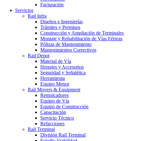
Facturación
Servicios
Rail Infra
Diseños e Ingenierías
Trámites y Permisos
Construcción y Ampliación de Terminales
Montaje y Rehabilitación de Vías Férreas
Pólizas de Mantenimiento
Mantenimientos Correctivos
Rail Depot
Material de Vía
Herrajes y Accesorios
Seguridad y Señalética
Herramienta
Equipo Menor
Rail Movers & Equipment
Remolcadores
Equipo de Vía
Equipo de Construcción
Capacitación
Servicio Técnico
Refacciones
Rail Terminal
División Rail Terminal
Estudio Viabilidad