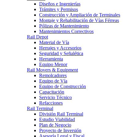
Diseños e Ingenierías
Trámites y Permisos
Construcción y Ampliación de Terminales
Montaje y Rehabilitación de Vías Férreas
Pólizas de Mantenimiento
Mantenimientos Correctivos
Rail Depot
Material de Vía
Herrajes y Accesorios
Seguridad y Señalética
Herramienta
Equipo Menor
Rail Movers & Equipment
Remolcadores
Equipo de Vía
Equipo de Construcción
Capacitación
Servicio Técnico
Refacciones
Rail Terminal
División Rail Terminal
Estudio Viabilidad
Plan de Negocio
Proyecto de Inversión
Asesoría Legal y Fiscal