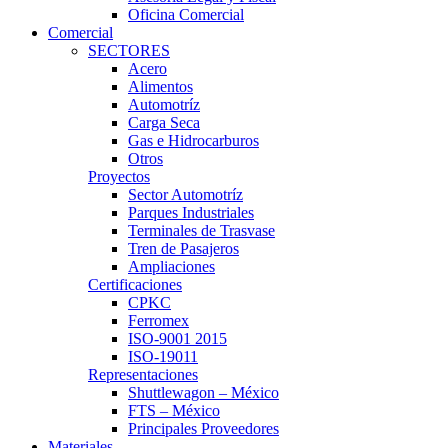
Oficina Comercial
Comercial
SECTORES
Acero
Alimentos
Automotríz
Carga Seca
Gas e Hidrocarburos
Otros
Proyectos
Sector Automotríz
Parques Industriales
Terminales de Trasvase
Tren de Pasajeros
Ampliaciones
Certificaciones
CPKC
Ferromex
ISO-9001 2015
ISO-19011
Representaciones
Shuttlewagon – México
FTS – México
Principales Proveedores
Materiales