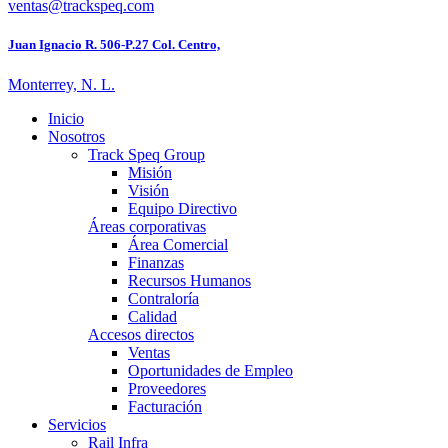
ventas@trackspeq.com
Juan Ignacio R. 506-P.27 Col. Centro,
Monterrey, N. L.
Inicio
Nosotros
Track Speq Group
Misión
Visión
Equipo Directivo
Áreas corporativas
Área Comercial
Finanzas
Recursos Humanos
Contraloría
Calidad
Accesos directos
Ventas
Oportunidades de Empleo
Proveedores
Facturación
Servicios
Rail Infra