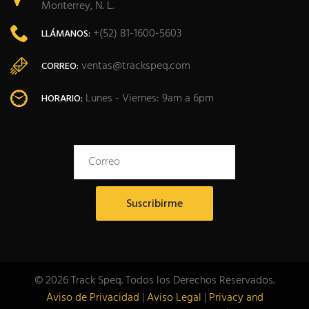
Monterrey, N. L.
+(52) 81-1600-5603
LLÁMANOS:
ventas@trackspeq.com
CORREO:
Lunes - Viernes: 9am a 6pm
HORARIO:
© 2026 Track Speq. Todos los Derechos Reservados.
Aviso de Privacidad
|
Aviso Legal
|
Privacy and