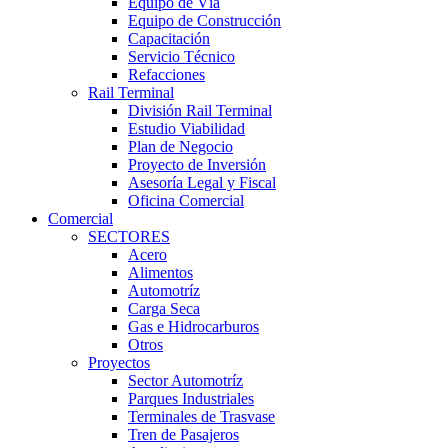
Equipo de Vía
Equipo de Construcción
Capacitación
Servicio Técnico
Refacciones
Rail Terminal
División Rail Terminal
Estudio Viabilidad
Plan de Negocio
Proyecto de Inversión
Asesoría Legal y Fiscal
Oficina Comercial
Comercial
SECTORES
Acero
Alimentos
Automotríz
Carga Seca
Gas e Hidrocarburos
Otros
Proyectos
Sector Automotríz
Parques Industriales
Terminales de Trasvase
Tren de Pasajeros