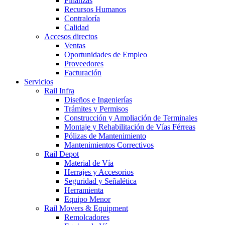
Finanzas
Recursos Humanos
Contraloría
Calidad
Accesos directos
Ventas
Oportunidades de Empleo
Proveedores
Facturación
Servicios
Rail Infra
Diseños e Ingenierías
Trámites y Permisos
Construcción y Ampliación de Terminales
Montaje y Rehabilitación de Vías Férreas
Pólizas de Mantenimiento
Mantenimientos Correctivos
Rail Depot
Material de Vía
Herrajes y Accesorios
Seguridad y Señalética
Herramienta
Equipo Menor
Rail Movers & Equipment
Remolcadores