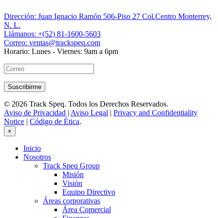
Dirección:
Juan Ignacio Ramón 506-Piso 27 Col.Centro Monterrey,
N. L.
Llámanos:
+(52) 81-1600-5603
Correo:
ventas@trackspeq.com
Horario:
Lunes - Viernes: 9am a 6pm
© 2026 Track Speq. Todos los Derechos Reservados.
Aviso de Privacidad
|
Aviso Legal
|
Privacy and Confidentiality
Notice
|
Código de Ética
.
×
Inicio
Nosotros
Track Speq Group
Misión
Visión
Equipo Directivo
Áreas corporativas
Área Comercial