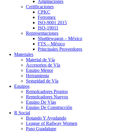
Ampliaciones
Certificaciones
CPKC
Ferromex
ISO-9001 2015
ISO-19011
Representaciones
Shuttlewagon – México
FTS – México
Principales Proveedores
Materiales
Material de Vía
Accesorios de Vía
Equipo Menor
Herramienta
Seguridad de Vía
Equipos
Remolcadores Propios
Remolcadores Nuevos
Equipo De Vías
Equipo De Construcción
R Social
Botando Y Ayudando
League of Railway Women
Paso Guadalupe