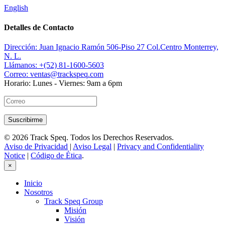
English
Detalles de Contacto
Dirección:
Juan Ignacio Ramón 506-Piso 27 Col.Centro Monterrey,
N. L.
Llámanos:
+(52) 81-1600-5603
Correo:
ventas@trackspeq.com
Horario:
Lunes - Viernes: 9am a 6pm
© 2026 Track Speq. Todos los Derechos Reservados.
Aviso de Privacidad
|
Aviso Legal
|
Privacy and Confidentiality
Notice
|
Código de Ética
.
×
Inicio
Nosotros
Track Speq Group
Misión
Visión