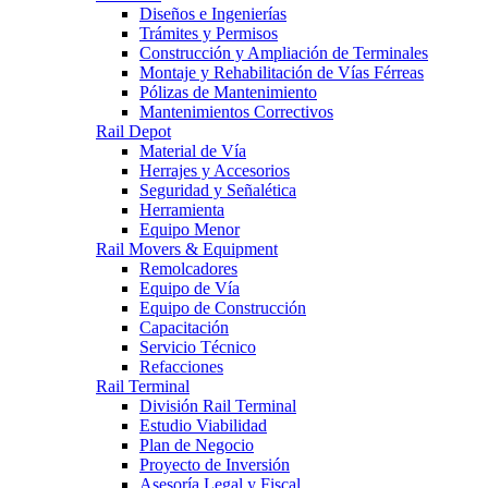
Diseños e Ingenierías
Trámites y Permisos
Construcción y Ampliación de Terminales
Montaje y Rehabilitación de Vías Férreas
Pólizas de Mantenimiento
Mantenimientos Correctivos
Rail Depot
Material de Vía
Herrajes y Accesorios
Seguridad y Señalética
Herramienta
Equipo Menor
Rail Movers & Equipment
Remolcadores
Equipo de Vía
Equipo de Construcción
Capacitación
Servicio Técnico
Refacciones
Rail Terminal
División Rail Terminal
Estudio Viabilidad
Plan de Negocio
Proyecto de Inversión
Asesoría Legal y Fiscal