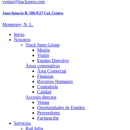
ventas@trackspeq.com
Juan Ignacio R. 506-P.27 Col. Centro,
Monterrey, N. L.
Inicio
Nosotros
Track Speq Group
Misión
Visión
Equipo Directivo
Áreas corporativas
Área Comercial
Finanzas
Recursos Humanos
Contraloría
Calidad
Accesos directos
Ventas
Oportunidades de Empleo
Proveedores
Facturación
Servicios
Rail Infra