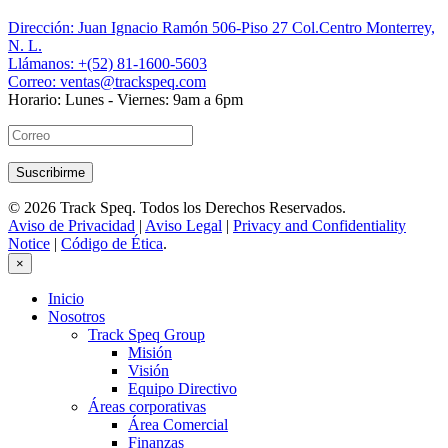
Dirección:
Juan Ignacio Ramón 506-Piso 27 Col.Centro Monterrey,
N. L.
Llámanos:
+(52) 81-1600-5603
Correo:
ventas@trackspeq.com
Horario:
Lunes - Viernes: 9am a 6pm
© 2026 Track Speq. Todos los Derechos Reservados.
Aviso de Privacidad
|
Aviso Legal
|
Privacy and Confidentiality
Notice
|
Código de Ética
.
×
Inicio
Nosotros
Track Speq Group
Misión
Visión
Equipo Directivo
Áreas corporativas
Área Comercial
Finanzas