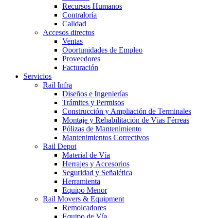
Recursos Humanos
Contraloría
Calidad
Accesos directos
Ventas
Oportunidades de Empleo
Proveedores
Facturación
Servicios
Rail Infra
Diseños e Ingenierías
Trámites y Permisos
Construcción y Ampliación de Terminales
Montaje y Rehabilitación de Vías Férreas
Pólizas de Mantenimiento
Mantenimientos Correctivos
Rail Depot
Material de Vía
Herrajes y Accesorios
Seguridad y Señalética
Herramienta
Equipo Menor
Rail Movers & Equipment
Remolcadores
Equipo de Vía