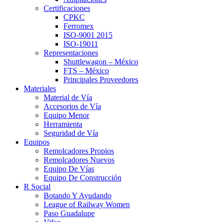
Certificaciones
CPKC
Ferromex
ISO-9001 2015
ISO-19011
Representaciones
Shuttlewagon – México
FTS – México
Principales Proveedores
Materiales
Material de Vía
Accesorios de Vía
Equipo Menor
Herramienta
Seguridad de Vía
Equipos
Remolcadores Propios
Remolcadores Nuevos
Equipo De Vías
Equipo De Construcción
R Social
Botando Y Ayudando
League of Railway Women
Paso Guadalupe