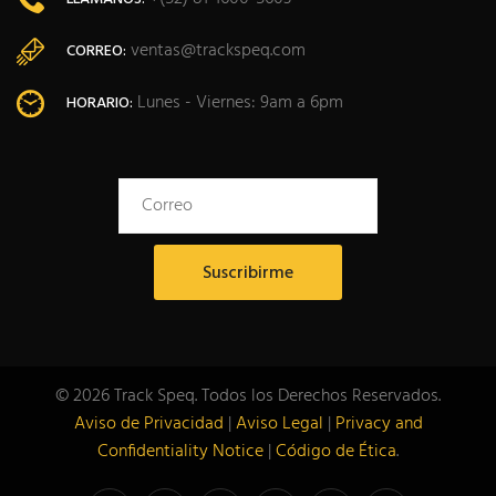
ventas@trackspeq.com
CORREO:
Lunes - Viernes: 9am a 6pm
HORARIO:
© 2026 Track Speq. Todos los Derechos Reservados.
Aviso de Privacidad
|
Aviso Legal
|
Privacy and
Confidentiality Notice
|
Código de Ética
.