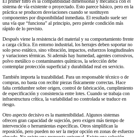
El primer filtro es la compatibilidad dimensional y mecánica con el
sistema de vía existente o proyectado. Esto parece básico, pero en la
práctica se producen desviaciones cuando se sustituyen
componentes por disponibilidad inmediata. El resultado suele ser
una vía que “funciona” al principio, pero pierde condición más
rápido de lo previsto.
Después viene la resistencia del material y su comportamiento frente
a carga cíclica. En entorno industrial, los herrajes deben soportar no
solo peso estático, sino vibración, impactos, esfuerzos longitudinales
y variaciones térmicas. Si además hay humedad, agentes corrosivos,
polvo metálico o contaminantes químicos, la selección debe
contemplar protección superficial y durabilidad real en servicio.
También importa la trazabilidad. Para un responsable técnico o de
compras, no basta con recibir piezas físicamente correctas. Hace
falta certidumbre sobre origen, control de fabricación, cumplimiento
de especificación y consistencia entre lotes. Cuando se trabaja con
infraestructura crítica, la variabilidad no controlada se traduce en
riesgo.
Otro aspecto decisivo es la mantenibilidad. Algunos sistemas
ofrecen gran capacidad de sujeción, pero exigen más tiempo de
intervención o herramientas específicas. Otros simplifican la
reposición, pero pueden no ser la mejor opción en zonas de esfuerzo
elevado. No existe una respuesta universal. Existe una solución