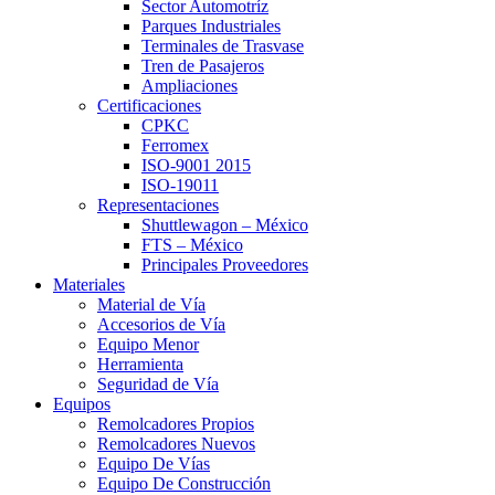
Sector Automotríz
Parques Industriales
Terminales de Trasvase
Tren de Pasajeros
Ampliaciones
Certificaciones
CPKC
Ferromex
ISO-9001 2015
ISO-19011
Representaciones
Shuttlewagon – México
FTS – México
Principales Proveedores
Materiales
Material de Vía
Accesorios de Vía
Equipo Menor
Herramienta
Seguridad de Vía
Equipos
Remolcadores Propios
Remolcadores Nuevos
Equipo De Vías
Equipo De Construcción