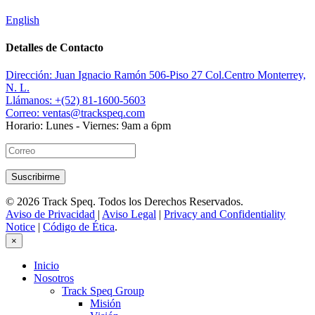
English
Detalles de Contacto
Dirección:
Juan Ignacio Ramón 506-Piso 27 Col.Centro Monterrey,
N. L.
Llámanos:
+(52) 81-1600-5603
Correo:
ventas@trackspeq.com
Horario:
Lunes - Viernes: 9am a 6pm
© 2026 Track Speq. Todos los Derechos Reservados.
Aviso de Privacidad
|
Aviso Legal
|
Privacy and Confidentiality
Notice
|
Código de Ética
.
×
Inicio
Nosotros
Track Speq Group
Misión