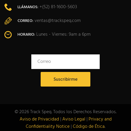
+(52) 81-1600-5603
LLÁMANOS:
ventas@trackspeq.com
CORREO:
Lunes - Viernes: 9am a 6pm
HORARIO:
© 2026 Track Speq. Todos los Derechos Reservados.
Aviso de Privacidad
|
Aviso Legal
|
Privacy and
Confidentiality Notice
|
Código de Ética
.