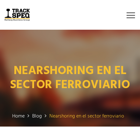
NEARSHORING EN EL
SECTOR FERROVIARIO
Home
Blog
Nearshoring en el sector ferroviario