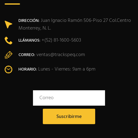
Juan Ignacio Ramón 506-Piso 27 Col.Centro
DIRECCIÓN:
Monterrey, N. L.
+(52) 81-1600-5603
LLÁMANOS:
ventas@trackspeq.com
CORREO:
Lunes - Viernes: 9am a 6pm
HORARIO: