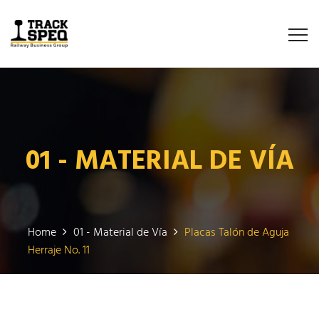
01 - MATERIAL DE VÍA
Home
01 - Material de Vía
Placas Talón de Aguja
Herraje No. 11