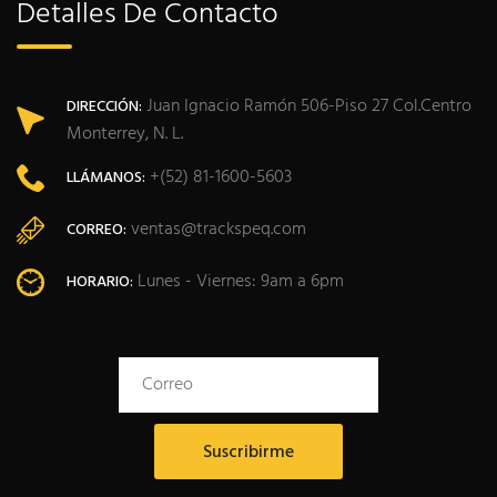
Detalles De Contacto
Juan Ignacio Ramón 506-Piso 27 Col.Centro
DIRECCIÓN:
Monterrey, N. L.
+(52) 81-1600-5603
LLÁMANOS:
ventas@trackspeq.com
CORREO:
Lunes - Viernes: 9am a 6pm
HORARIO: