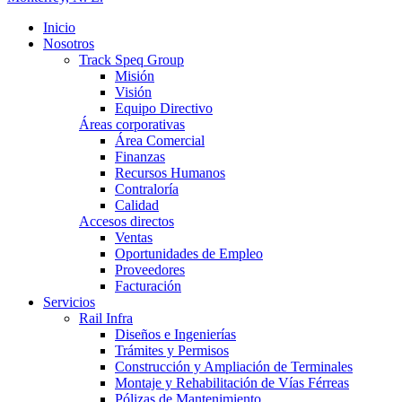
Inicio
Nosotros
Track Speq Group
Misión
Visión
Equipo Directivo
Áreas corporativas
Área Comercial
Finanzas
Recursos Humanos
Contraloría
Calidad
Accesos directos
Ventas
Oportunidades de Empleo
Proveedores
Facturación
Servicios
Rail Infra
Diseños e Ingenierías
Trámites y Permisos
Construcción y Ampliación de Terminales
Montaje y Rehabilitación de Vías Férreas
Pólizas de Mantenimiento