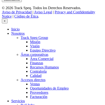
© 2026 Track Speq. Todos los Derechos Reservados.
Aviso de Privacidad
|
Aviso Legal
|
Privacy and Confidentiality
Notice
|
Código de Ética
.
×
Inicio
Nosotros
Track Speq Group
Misión
Visión
Equipo Directivo
Áreas corporativas
Área Comercial
Finanzas
Recursos Humanos
Contraloría
Calidad
Accesos directos
Ventas
Oportunidades de Empleo
Proveedores
Facturación
Servicios