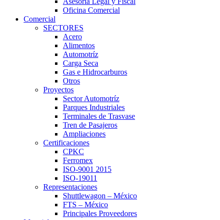
Asesoría Legal y Fiscal
Oficina Comercial
Comercial
SECTORES
Acero
Alimentos
Automotríz
Carga Seca
Gas e Hidrocarburos
Otros
Proyectos
Sector Automotríz
Parques Industriales
Terminales de Trasvase
Tren de Pasajeros
Ampliaciones
Certificaciones
CPKC
Ferromex
ISO-9001 2015
ISO-19011
Representaciones
Shuttlewagon – México
FTS – México
Principales Proveedores