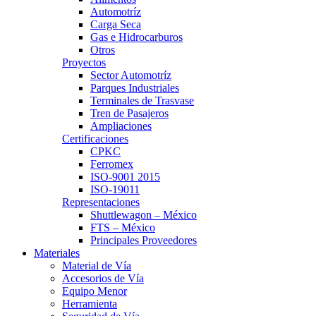
Automotríz
Carga Seca
Gas e Hidrocarburos
Otros
Proyectos
Sector Automotríz
Parques Industriales
Terminales de Trasvase
Tren de Pasajeros
Ampliaciones
Certificaciones
CPKC
Ferromex
ISO-9001 2015
ISO-19011
Representaciones
Shuttlewagon – México
FTS – México
Principales Proveedores
Materiales
Material de Vía
Accesorios de Vía
Equipo Menor
Herramienta