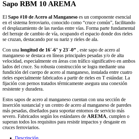
Sapo RBM 10 AREMA
El
Sapo #10 de Acero al Manganeso
es un componente esencial
en el sistema ferroviario, conocido como “cruce común”, facilitando
el desplazamiento de las ruedas entre vías. Forma parte fundamental
del herraje de cambio de vía, ocupando el espacio donde dos rieles
se cruzan, destacando por su nariz y rieles de ala.
Con una
longitud de 16´-6
”
y 23´-0”
, este sapo de acero al
manganeso se destaca en líneas principales pesadas y/o de alta
velocidad, especialmente en áreas con tráfico significativo en ambos
lados del cruce. Su robusta construcción se logra mediante una
fundición del cuerpo de acero al manganeso, instalada entre cuatro
rieles especialmente fabricados a partir de rieles en T estándar. La
fijación con pernos tratados térmicamente asegura una conexión
resistente y duradera.
Estos sapos de acero al manganeso cuentan con una sección de
inserción sustancial y un centro de acero al manganeso de paredes
más pesadas, diseñados para soportar entornos de servicio más
severo. Fabricados según los estándares de
AREMA
, cumplen o
superan todos los requisitos para resistir impactos y desgaste en
cruces ferroviarios.
Descripción