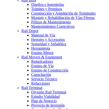
Rail Infra
Diseños e Ingenierías
Trámites y Permisos
Construcción y Ampliación de Terminales
Montaje y Rehabilitación de Vías Férreas
Pólizas de Mantenimiento
Mantenimientos Correctivos
Rail Depot
Material de Vía
Herrajes y Accesorios
Seguridad y Señalética
Herramienta
Equipo Menor
Rail Movers & Equipment
Remolcadores
Equipo de Vía
Equipo de Construcción
Capacitación
Servicio Técnico
Refacciones
Rail Terminal
División Rail Terminal
Estudio Viabilidad
Plan de Negocio
Proyecto de Inversión