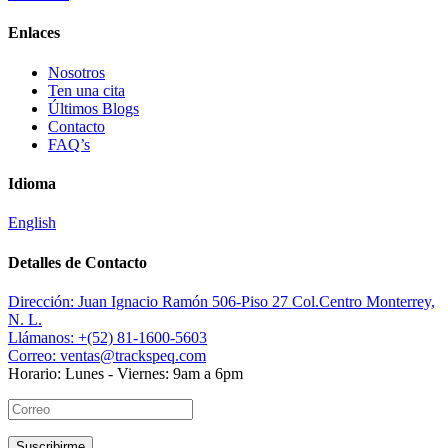
Enlaces
Nosotros
Ten una cita
Últimos Blogs
Contacto
FAQ’s
Idioma
English
Detalles de Contacto
Dirección:
Juan Ignacio Ramón 506-Piso 27 Col.Centro Monterrey,
N. L.
Llámanos:
+(52) 81-1600-5603
Correo:
ventas@trackspeq.com
Horario:
Lunes - Viernes: 9am a 6pm