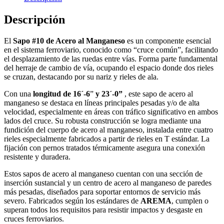
Descripción
El
Sapo #10 de Acero al Manganeso
es un componente esencial
en el sistema ferroviario, conocido como “cruce común”, facilitando
el desplazamiento de las ruedas entre vías. Forma parte fundamental
del herraje de cambio de vía, ocupando el espacio donde dos rieles
se cruzan, destacando por su nariz y rieles de ala.
Con una
longitud de 16´-6
”
y 23´-0”
, este sapo de acero al
manganeso se destaca en líneas principales pesadas y/o de alta
velocidad, especialmente en áreas con tráfico significativo en ambos
lados del cruce. Su robusta construcción se logra mediante una
fundición del cuerpo de acero al manganeso, instalada entre cuatro
rieles especialmente fabricados a partir de rieles en T estándar. La
fijación con pernos tratados térmicamente asegura una conexión
resistente y duradera.
Estos sapos de acero al manganeso cuentan con una sección de
inserción sustancial y un centro de acero al manganeso de paredes
más pesadas, diseñados para soportar entornos de servicio más
severo. Fabricados según los estándares de
AREMA
, cumplen o
superan todos los requisitos para resistir impactos y desgaste en
cruces ferroviarios.