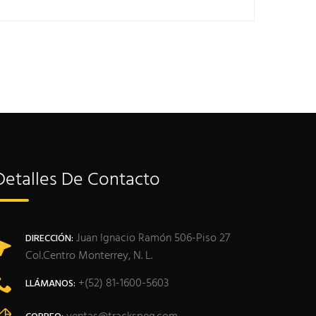
Detalles De Contacto
Juan Ignacio Ramón 506-Piso 27
DIRECCIÓN:
Col.Centro Monterrey, N. L.
+(52) 81-1600-5603
LLÁMANOS: