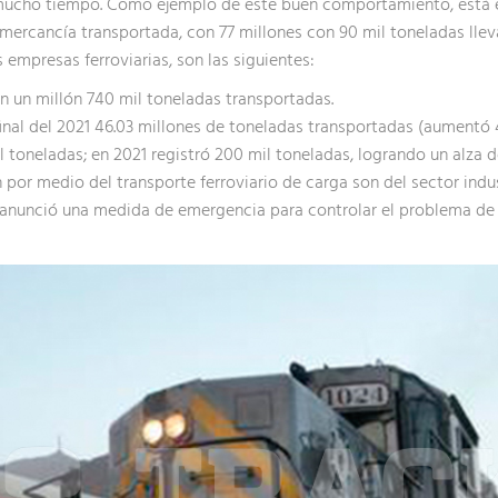
mucho tiempo. Como ejemplo de este buen comportamiento, está el
 mercancía transportada, con 77 millones con 90 mil toneladas lleva
 empresas ferroviarias, son las siguientes:
n un millón 740 mil toneladas transportadas.
inal del 2021 46.03 millones de toneladas transportadas (aumentó
 toneladas; en 2021 registró 200 mil toneladas, logrando un alza d
or medio del transporte ferroviario de carga son del sector indust
nunció una medida de emergencia para controlar el problema de la i