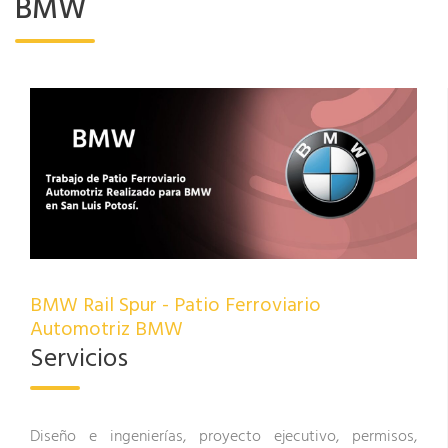
BMW
BMW Rail Spur - Patio Ferroviario
Automotriz BMW
Servicios
Diseño e ingenierías, proyecto ejecutivo, permisos,