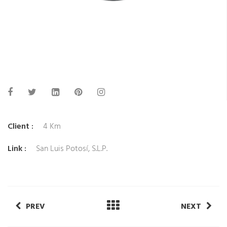
Client :
4 Km
Link :
San Luis Potosí, S.L.P.
PREV
NEXT