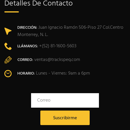
Detalles De Contacto
Juan Ignacio Ramón 506-Piso 27 Col.Centro
DIRECCIÓN:
Monterrey, N. L.
+(52) 81-1600-5603
LLÁMANOS:
ventas@trackspeq.com
CORREO:
Lunes - Viernes: 9am a 6pm
HORARIO: