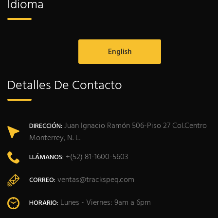
Idioma
English
Detalles De Contacto
Juan Ignacio Ramón 506-Piso 27 Col.Centro
DIRECCIÓN:
Monterrey, N. L.
+(52) 81-1600-5603
LLÁMANOS:
ventas@trackspeq.com
CORREO:
Lunes - Viernes: 9am a 6pm
HORARIO: