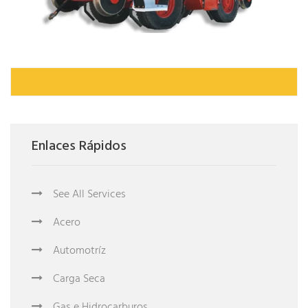
Enlaces Rápidos
See All Services
Acero
Automotríz
Carga Seca
Gas e Hidrocarburos