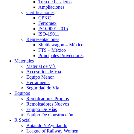
Tren de Pasajeros
Ampliaciones
Certificaciones
CPKC
Ferromex
ISO-9001 2015
ISO-19011
Representaciones
Shuttlewagon – México
FTS – México
Principales Proveedores
Materiales
Material de Vía
Accesorios de Vía
Equipo Menor
Herramienta
Seguridad de Vía
Equipos
Remolcadores Propios
Remolcadores Nuevos
Equipo De Vías
Equipo De Construcción
R Social
Botando Y Ayudando
League of Railway Women