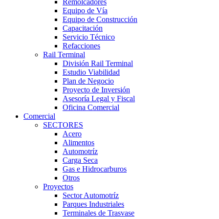
Remolcadores
Equipo de Vía
Equipo de Construcción
Capacitación
Servicio Técnico
Refacciones
Rail Terminal
División Rail Terminal
Estudio Viabilidad
Plan de Negocio
Proyecto de Inversión
Asesoría Legal y Fiscal
Oficina Comercial
Comercial
SECTORES
Acero
Alimentos
Automotríz
Carga Seca
Gas e Hidrocarburos
Otros
Proyectos
Sector Automotríz
Parques Industriales
Terminales de Trasvase