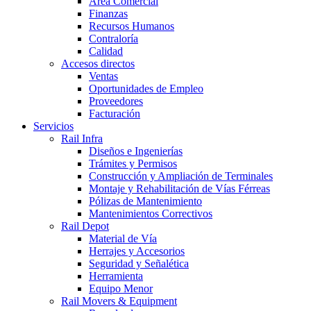
Área Comercial
Finanzas
Recursos Humanos
Contraloría
Calidad
Accesos directos
Ventas
Oportunidades de Empleo
Proveedores
Facturación
Servicios
Rail Infra
Diseños e Ingenierías
Trámites y Permisos
Construcción y Ampliación de Terminales
Montaje y Rehabilitación de Vías Férreas
Pólizas de Mantenimiento
Mantenimientos Correctivos
Rail Depot
Material de Vía
Herrajes y Accesorios
Seguridad y Señalética
Herramienta
Equipo Menor
Rail Movers & Equipment