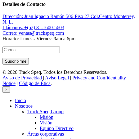
Detalles de Contacto
Dirección:
Juan Ignacio Ramón 506-Piso 27 Col.Centro Monterrey,
N. L.
Llámanos:
+(52) 81-1600-5603
Correo:
ventas@trackspeq.com
Horario:
Lunes - Viernes: 9am a 6pm
© 2026 Track Speq. Todos los Derechos Reservados.
Aviso de Privacidad
|
Aviso Legal
|
Privacy and Confidentiality
Notice
|
Código de Ética
.
×
Inicio
Nosotros
Track Speq Group
Misión
Visión
Equipo Directivo
Áreas corporativas